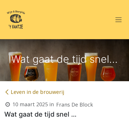
Overslaan naar inhoud
Wat gaat de tijd snel...
Leven in de brouwerij
10 maart 2025
in
Frans De Block
Wat gaat de tijd snel …