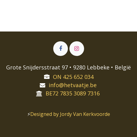
Grote Snijdersstraat 97 • 9280 Lebbeke • België
ON 425 652 034
info@hetvaatje.be
BE72 7835 3089 7316
⚡️
Designed by Jordy Van Kerkvoorde