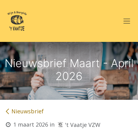
Overslaan naar inhoud
Nieuwsbrief Maart - April
2026
Nieuwsbrief
1 maart 2026
in
't Vaatje VZW