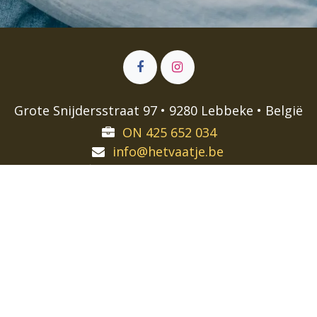
Grote Snijdersstraat 97 • 9280 Lebbeke • België
ON 425 652 034
info@hetvaatje.be
BE72 7835 3089 7316
⚡️
Designed by Jordy Van Kerkvoorde