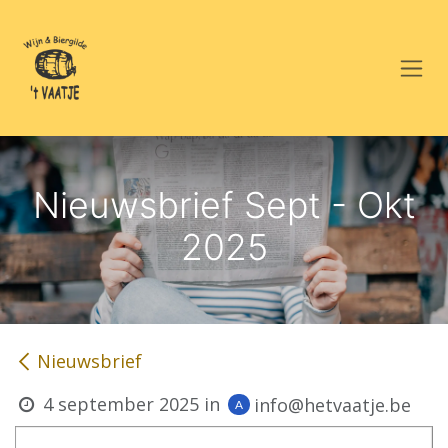
Overslaan naar inhoud
Nieuwsbrief Sept - Okt
2025
Nieuwsbrief
4 september 2025
in
info@hetvaatje.be