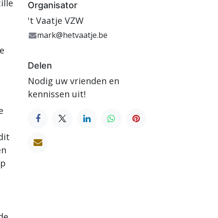
ille
Organisator
't Vaatje VZW
mark@hetvaatje.be
de
Delen
Nodig uw vrienden en
kennissen uit!
e
dit
en
op
de