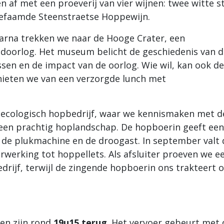
 af met een proeverij van vier wijnen: twee witte st
befaamde Steenstraetse Hoppewijn.
rna trekken we naar de Hooge Crater, een
eldoorlog. Het museum belicht de geschiedenis van 
ssen en de impact van de oorlog. Wie wil, kan ook de
ieten we van een verzorgde lunch met
 ecologisch hopbedrijf, waar we kennismaken met d
een prachtig hoplandschap. De hopboerin geeft een
, de plukmachine en de droogast. In september valt 
werking tot hoppellets. Als afsluiter proeven we e
rijf, terwijl de zingende hopboerin ons trakteert 
en zijn rond
19u15 terug
. Het vervoer gebeurt met 