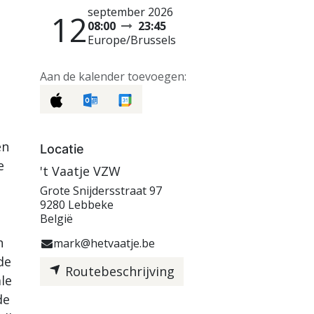
september 2026
12
08:00
23:45
Europe/Brussels
Aan de kalender toevoegen:
én
Locatie
e
't Vaatje VZW
Grote Snijdersstraat 97
9280 Lebbeke
België
n
mark@hetvaatje.be
de
Routebeschrijving
le
de