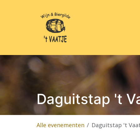
Overslaan naar inhoud
Over ons
Evenemen
Daguitstap 't V
Alle evenementen
Daguitstap 't Vaa