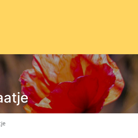
ten
Wijnhoevefeesten
Bardiensten
Blog
Conta
aatje
tje