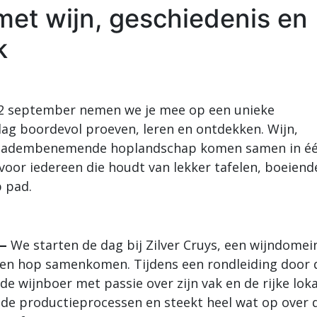
et wijn, geschiedenis en
k
g 12 september nemen we je mee op een unieke
g boordevol proeven, leren en ontdekken. Wijn,
het adembenemende hoplandschap komen samen in é
oor iedereen die houdt van lekker tafelen, boeiend
p pad.
 —
We starten de dag bij Zilver Cruys, een wijndomei
 en hop samenkomen. Tijdens een rondleiding door 
de wijnboer met passie over zijn vak en de rijke loka
ende productieprocessen en steekt heel wat op over 