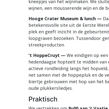
kneepjes van het wijnmaken. We sluiten
wijnen, een mousserende wijn en de 
Hooge Crater Museum & lunch —
Daa
betekenisvolle site uit de Eerste Wer
plek en geeft inzicht in de gebeurteni
loopgraven bezoeken. Tussendoor gen
streekproducten.
't HoppeCruyt —
We eindigen op een
hedendaagse hopteelt te midden van 
actieve rondleiding langs het hopveld
net samen met de hoppepluk en de ver
biertje gebrouwen met hop van het bed
oude plukkersliedjes.
Praktisch
We vertrekken om
8u00 aan 't Vaatje